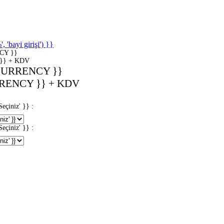
'bayi girişi') }}
CY }}
}} + KDV
CURRENCY }}
RENCY }} + KDV
iniz' }} :
iniz' }} :