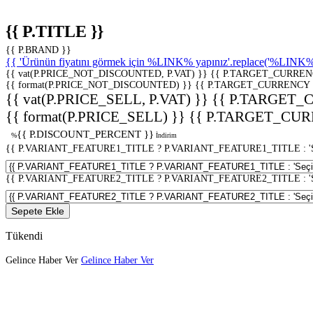
{{ P.TITLE }}
{{ P.BRAND }}
{{ 'Ürünün fiyatını görmek için %LINK% yapınız'.replace('%LINK%', 
{{ vat(P.PRICE_NOT_DISCOUNTED, P.VAT) }}
{{ P.TARGET_CURREN
{{ format(P.PRICE_NOT_DISCOUNTED) }}
{{ P.TARGET_CURRENCY 
{{ vat(P.PRICE_SELL, P.VAT) }}
{{ P.TARGET_
{{ format(P.PRICE_SELL) }}
{{ P.TARGET_CUR
{{ P.DISCOUNT_PERCENT }}
%
İndirim
{{ P.VARIANT_FEATURE1_TITLE ? P.VARIANT_FEATURE1_TITLE : 'Seç
{{ P.VARIANT_FEATURE2_TITLE ? P.VARIANT_FEATURE2_TITLE : 'Seç
Sepete Ekle
Tükendi
Gelince Haber Ver
Gelince Haber Ver