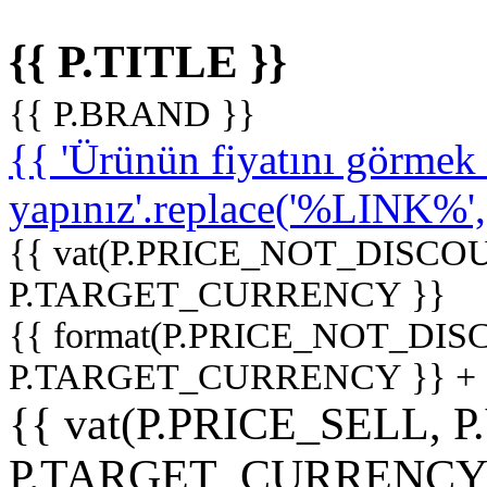
{{ P.TITLE }}
{{ P.BRAND }}
{{ 'Ürünün fiyatını görme
yapınız'.replace('%LINK%', '
{{ vat(P.PRICE_NOT_DISCOU
P.TARGET_CURRENCY }}
{{ format(P.PRICE_NOT_DI
P.TARGET_CURRENCY }} +
{{ vat(P.PRICE_SELL, P
P.TARGET_CURRENCY