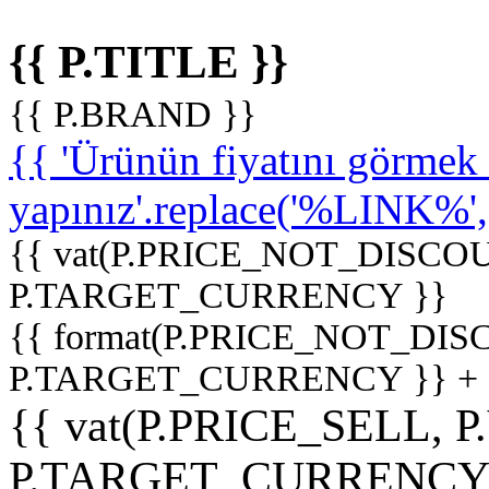
{{ P.TITLE }}
{{ P.BRAND }}
{{ 'Ürünün fiyatını görme
yapınız'.replace('%LINK%', '
{{ vat(P.PRICE_NOT_DISCOU
P.TARGET_CURRENCY }}
{{ format(P.PRICE_NOT_DI
P.TARGET_CURRENCY }} +
{{ vat(P.PRICE_SELL, P
P.TARGET_CURRENCY