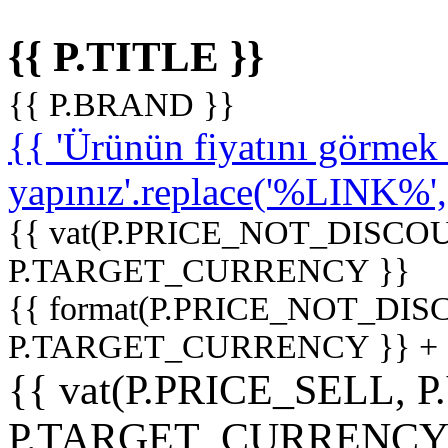
{{ P.TITLE }}
{{ P.BRAND }}
{{ 'Ürünün fiyatını görme
yapınız'.replace('%LINK%', '
{{ vat(P.PRICE_NOT_DISCOU
P.TARGET_CURRENCY }}
{{ format(P.PRICE_NOT_DI
P.TARGET_CURRENCY }} +
{{ vat(P.PRICE_SELL, P
P.TARGET_CURRENCY