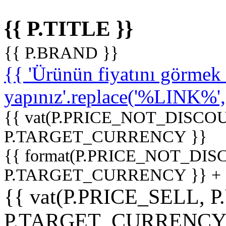
{{ P.TITLE }}
{{ P.BRAND }}
{{ 'Ürünün fiyatını görme
yapınız'.replace('%LINK%', '
{{ vat(P.PRICE_NOT_DISCOU
P.TARGET_CURRENCY }}
{{ format(P.PRICE_NOT_DI
P.TARGET_CURRENCY }} +
{{ vat(P.PRICE_SELL, P
P.TARGET_CURRENCY