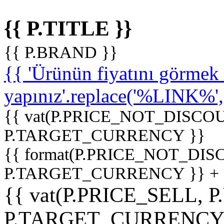
{{ P.TITLE }}
{{ P.BRAND }}
{{ 'Ürünün fiyatını görme
yapınız'.replace('%LINK%', '
{{ vat(P.PRICE_NOT_DISCOU
P.TARGET_CURRENCY }}
{{ format(P.PRICE_NOT_DI
P.TARGET_CURRENCY }} +
{{ vat(P.PRICE_SELL, P
P.TARGET_CURRENCY