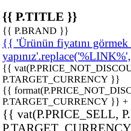
{{ P.TITLE }}
{{ P.BRAND }}
{{ 'Ürünün fiyatını görme
yapınız'.replace('%LINK%', '
{{ vat(P.PRICE_NOT_DISCOU
P.TARGET_CURRENCY }}
{{ format(P.PRICE_NOT_DI
P.TARGET_CURRENCY }} +
{{ vat(P.PRICE_SELL, P
P.TARGET_CURRENCY