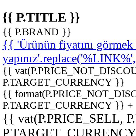
{{ P.TITLE }}
{{ P.BRAND }}
{{ 'Ürünün fiyatını görme
yapınız'.replace('%LINK%', '
{{ vat(P.PRICE_NOT_DISCOU
P.TARGET_CURRENCY }}
{{ format(P.PRICE_NOT_DI
P.TARGET_CURRENCY }} +
{{ vat(P.PRICE_SELL, P
P.TARGET_CURRENCY