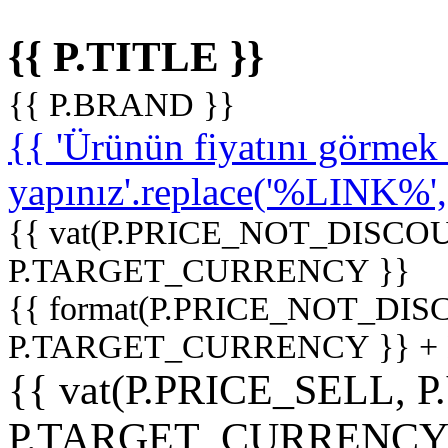
{{ P.TITLE }}
{{ P.BRAND }}
{{ 'Ürünün fiyatını görme
yapınız'.replace('%LINK%', '
{{ vat(P.PRICE_NOT_DISCOU
P.TARGET_CURRENCY }}
{{ format(P.PRICE_NOT_DI
P.TARGET_CURRENCY }} +
{{ vat(P.PRICE_SELL, P
P.TARGET_CURRENCY