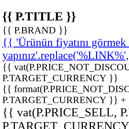
{{ P.TITLE }}
{{ P.BRAND }}
{{ 'Ürünün fiyatını görme
yapınız'.replace('%LINK%', '
{{ vat(P.PRICE_NOT_DISCOU
P.TARGET_CURRENCY }}
{{ format(P.PRICE_NOT_DI
P.TARGET_CURRENCY }} +
{{ vat(P.PRICE_SELL, P
P.TARGET_CURRENCY