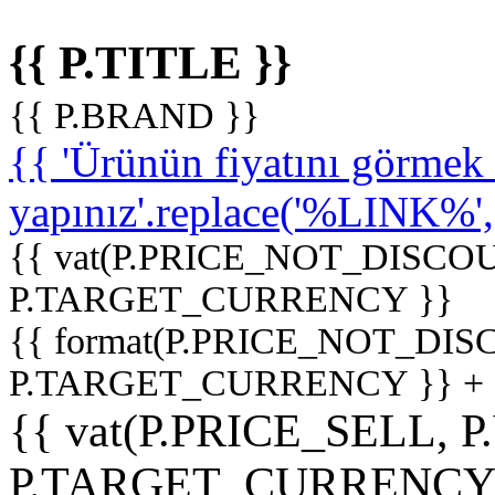
{{ P.TITLE }}
{{ P.BRAND }}
{{ 'Ürünün fiyatını görme
yapınız'.replace('%LINK%', '
{{ vat(P.PRICE_NOT_DISCOU
P.TARGET_CURRENCY }}
{{ format(P.PRICE_NOT_DI
P.TARGET_CURRENCY }} +
{{ vat(P.PRICE_SELL, P
P.TARGET_CURRENCY