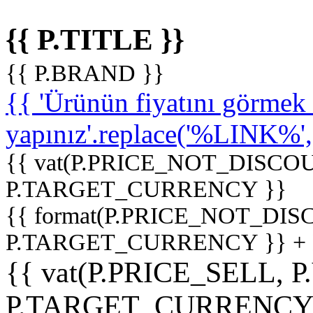
{{ P.TITLE }}
{{ P.BRAND }}
{{ 'Ürünün fiyatını görme
yapınız'.replace('%LINK%', '
{{ vat(P.PRICE_NOT_DISCOU
P.TARGET_CURRENCY }}
{{ format(P.PRICE_NOT_DI
P.TARGET_CURRENCY }} +
{{ vat(P.PRICE_SELL, P
P.TARGET_CURRENCY