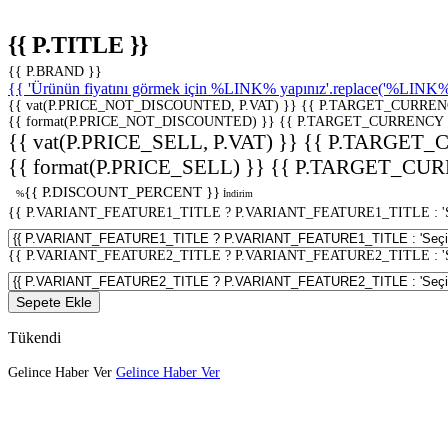
{{ P.TITLE }}
{{ P.BRAND }}
{{ 'Ürünün fiyatını görmek için %LINK% yapınız'.replace('%LINK%', 
{{ vat(P.PRICE_NOT_DISCOUNTED, P.VAT) }}
{{ P.TARGET_CURREN
{{ format(P.PRICE_NOT_DISCOUNTED) }}
{{ P.TARGET_CURRENCY 
{{ vat(P.PRICE_SELL, P.VAT) }}
{{ P.TARGET_
{{ format(P.PRICE_SELL) }}
{{ P.TARGET_CUR
{{ P.DISCOUNT_PERCENT }}
%
İndirim
{{ P.VARIANT_FEATURE1_TITLE ? P.VARIANT_FEATURE1_TITLE : 'Seç
{{ P.VARIANT_FEATURE2_TITLE ? P.VARIANT_FEATURE2_TITLE : 'Seç
Sepete Ekle
Tükendi
Gelince Haber Ver
Gelince Haber Ver