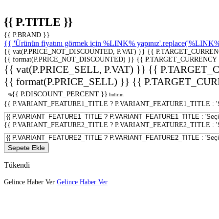
{{ P.TITLE }}
{{ P.BRAND }}
{{ 'Ürünün fiyatını görmek için %LINK% yapınız'.replace('%LINK%', 
{{ vat(P.PRICE_NOT_DISCOUNTED, P.VAT) }}
{{ P.TARGET_CURREN
{{ format(P.PRICE_NOT_DISCOUNTED) }}
{{ P.TARGET_CURRENCY 
{{ vat(P.PRICE_SELL, P.VAT) }}
{{ P.TARGET_
{{ format(P.PRICE_SELL) }}
{{ P.TARGET_CUR
{{ P.DISCOUNT_PERCENT }}
%
İndirim
{{ P.VARIANT_FEATURE1_TITLE ? P.VARIANT_FEATURE1_TITLE : 'Seç
{{ P.VARIANT_FEATURE2_TITLE ? P.VARIANT_FEATURE2_TITLE : 'Seç
Sepete Ekle
Tükendi
Gelince Haber Ver
Gelince Haber Ver