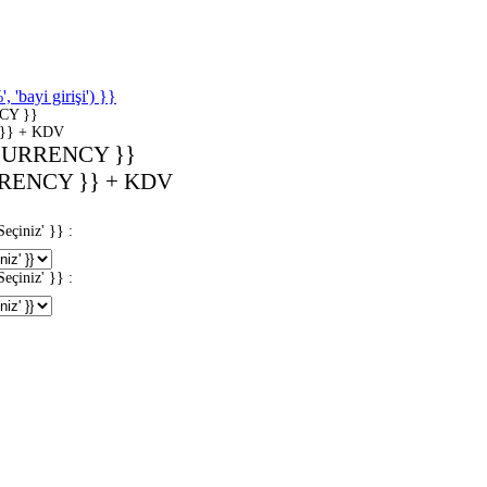
'bayi girişi') }}
CY }}
}} + KDV
CURRENCY }}
RENCY }} + KDV
iniz' }} :
iniz' }} :