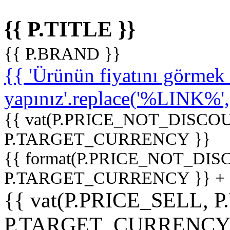
{{ P.TITLE }}
{{ P.BRAND }}
{{ 'Ürünün fiyatını görme
yapınız'.replace('%LINK%', '
{{ vat(P.PRICE_NOT_DISCOU
P.TARGET_CURRENCY }}
{{ format(P.PRICE_NOT_DI
P.TARGET_CURRENCY }} +
{{ vat(P.PRICE_SELL, P
P.TARGET_CURRENCY