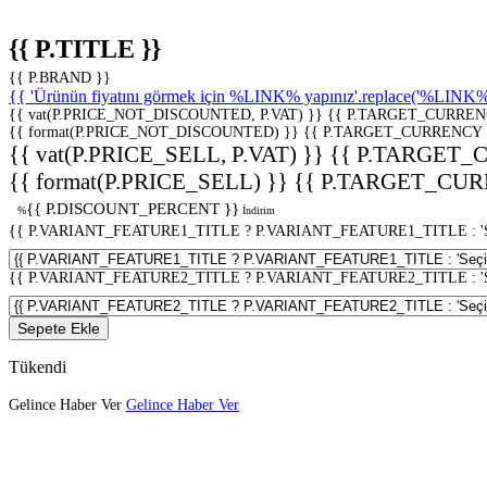
{{ P.TITLE }}
{{ P.BRAND }}
{{ 'Ürünün fiyatını görmek için %LINK% yapınız'.replace('%LINK%', 
{{ vat(P.PRICE_NOT_DISCOUNTED, P.VAT) }}
{{ P.TARGET_CURREN
{{ format(P.PRICE_NOT_DISCOUNTED) }}
{{ P.TARGET_CURRENCY 
{{ vat(P.PRICE_SELL, P.VAT) }}
{{ P.TARGET_
{{ format(P.PRICE_SELL) }}
{{ P.TARGET_CUR
{{ P.DISCOUNT_PERCENT }}
%
İndirim
{{ P.VARIANT_FEATURE1_TITLE ? P.VARIANT_FEATURE1_TITLE : 'Seç
{{ P.VARIANT_FEATURE2_TITLE ? P.VARIANT_FEATURE2_TITLE : 'Seç
Sepete Ekle
Tükendi
Gelince Haber Ver
Gelince Haber Ver