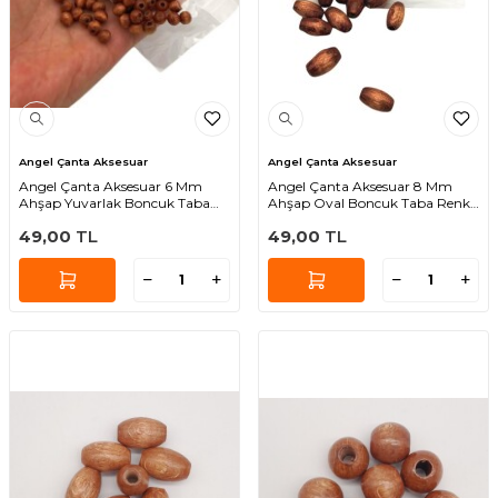
Angel Çanta Aksesuar
Angel Çanta Aksesuar
Angel Çanta Aksesuar 6 Mm
Angel Çanta Aksesuar 8 Mm
Ahşap Yuvarlak Boncuk Taba
Ahşap Oval Boncuk Taba Renk
Renk 50 Gr
50 Gr
49,00
TL
49,00
TL