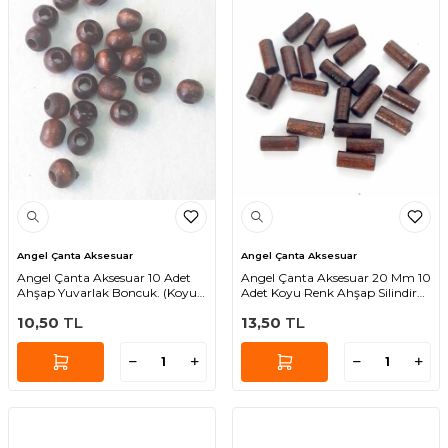
Angel Çanta Aksesuar
Angel Çanta Aksesuar
Angel Çanta Aksesuar 10 Adet
Angel Çanta Aksesuar 20 Mm 10
Ahşap Yuvarlak Boncuk. (Koyu
Adet Koyu Renk Ahşap Silindir
Renk)
Boncuk
10,50
TL
13,50
TL