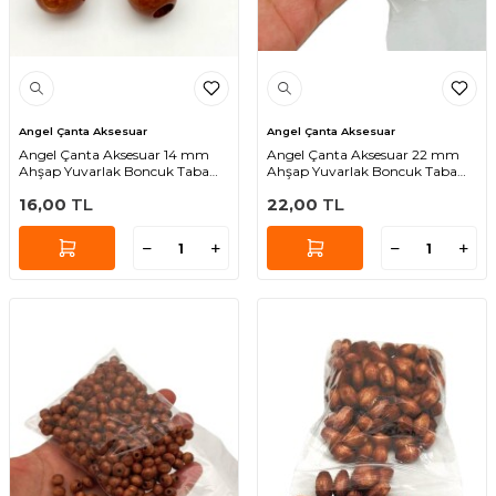
Angel Çanta Aksesuar
Angel Çanta Aksesuar
Angel Çanta Aksesuar 14 mm
Angel Çanta Aksesuar 22 mm
Ahşap Yuvarlak Boncuk Taba
Ahşap Yuvarlak Boncuk Taba
Renk 10 Adet
Renk 10 Adet
16,00
TL
22,00
TL