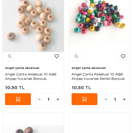
Angel Çanta Aksesuar
Angel Çanta Aksesuar
Angel Çanta Aksesuar 10 Adet
Angel Çanta Aksesuar 10 Adet
Ahşap Yuvarlak Boncuk.
Ahşap Yuvarlak Renkli Boncuk.
10,50
TL
10,50
TL