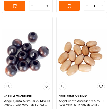
Angel Çanta Aksesuar
Angel Çanta Aksesuar
Angel Çanta Aksesuar 22 Mm 10
Angel Çanta Aksesuar 17 Mm 10
Adet Ahşap Yuvarlak Boncuk
Adet Açık Renk Ahşap Oval
Koyu Renk
Boncuk