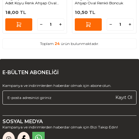
Adet Koyu Renk Ahşap Oval
Ahşap Oval Renkli Boncuk
Boncuk
18,00
TL
10,50
TL
Toplam
24
ürün bulunmaktadır.
E-BÜLTEN ABONELİĞİ
Kampanya ve indirimlerden haberdar olmak için abone olun.
Kayıt Ol
SOSYAL MEDYA
Kampanya ve indirimlerden haberdar olmak için Bizi Takip Edin!