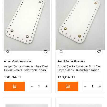
Angel Çanta Aksesuar
Angel Çanta Aksesuar
Angel Çanta Aksesuar Suni Deri
Angel Çanta Aksesuar Suni Deri
Beyaz Renk DikdörtgenTaban
Beyaz Renk DikdörtgenTaban
25X12 Cm Silvery Metalli
25X12 Cm Light Gold Metalli
130,04
TL
130,04
TL