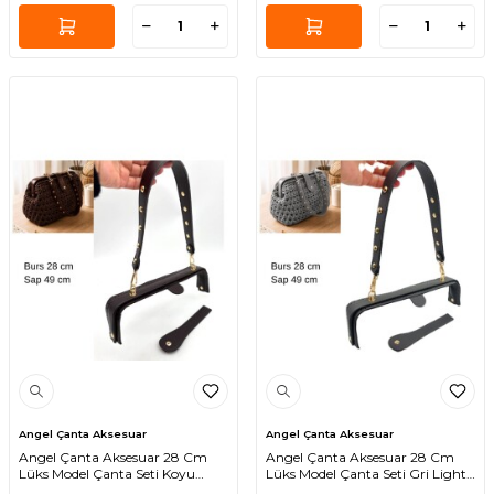
Angel Çanta Aksesuar
Angel Çanta Aksesuar
Angel Çanta Aksesuar 28 Cm
Angel Çanta Aksesuar 28 Cm
Lüks Model Çanta Seti Koyu
Lüks Model Çanta Seti Gri Light
Kahve Light Gold Metalli
Gold Metalli