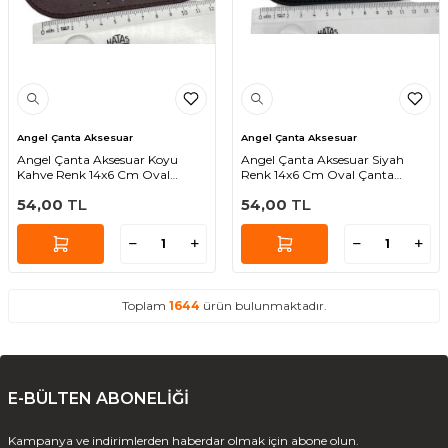
Angel Çanta Aksesuar
Angel Çanta Aksesuar
Angel Çanta Aksesuar Koyu
Angel Çanta Aksesuar Siyah
Kahve Renk 14x6 Cm Oval
Renk 14x6 Cm Oval Çanta
Çanta Tabanı Telefon Çantası
Tabanı Telefon Çantası Tabanı
54,00
TL
54,00
TL
Tabanı
Toplam
1644
ürün bulunmaktadır.
E-BÜLTEN ABONELİĞİ
Kampanya ve indirimlerden haberdar olmak için abone olun.