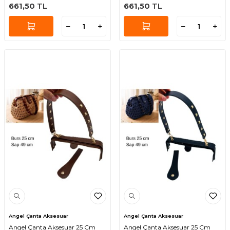
661,50
TL
661,50
TL
Angel Çanta Aksesuar
Angel Çanta Aksesuar
Angel Çanta Aksesuar 25 Cm
Angel Çanta Aksesuar 25 Cm