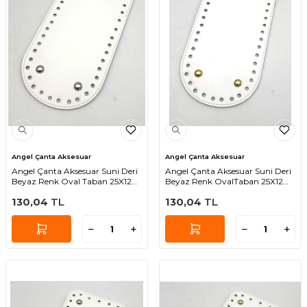
Angel Çanta Aksesuar
Angel Çanta Aksesuar
Angel Çanta Aksesuar Suni Deri
Angel Çanta Aksesuar Suni Deri
Beyaz Renk Oval Taban 25X12
Beyaz Renk OvalTaban 25X12
Cm Silvery Metalli
Cm Light Golden Metalli
130,04
TL
130,04
TL