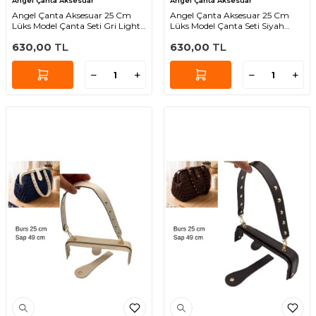
Angel Çanta Aksesuar
Angel Çanta Aksesuar
Angel Çanta Aksesuar 25 Cm
Angel Çanta Aksesuar 25 Cm
Lüks Model Çanta Seti Gri Light
Lüks Model Çanta Seti Siyah
Gold Metalli
Light Gold Metalli
630,00
TL
630,00
TL