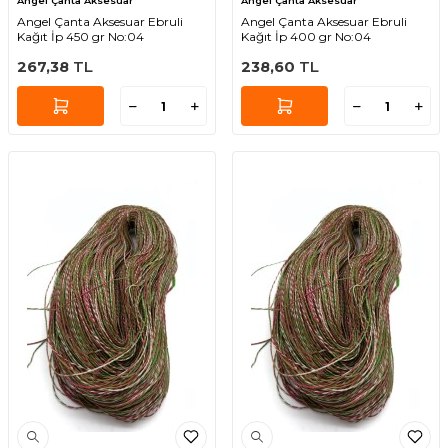
Angel Çanta Aksesuar
Angel Çanta Aksesuar
Angel Çanta Aksesuar Ebruli
Angel Çanta Aksesuar Ebruli
Kağıt İp 450 gr No:04
Kağıt İp 400 gr No:04
267,38
TL
238,60
TL