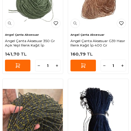
Angel Çanta Aksesuar
Angel Çanta Aksesuar
Angel Çanta Aksesuar 350 Gr
Angel Çanta Aksesuar G39 Hasır
Açık Yeşil Renk Kağıt İp
Renk Kağıt İp 400 Gr
141,70
TL
160,79
TL