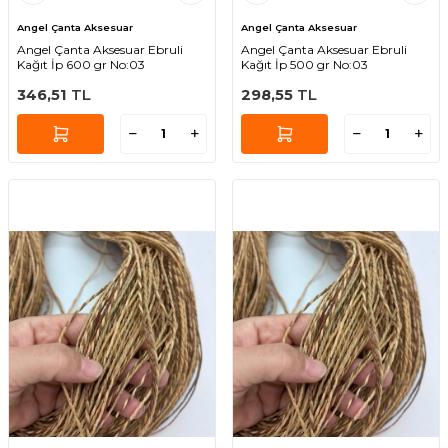
Angel Çanta Aksesuar
Angel Çanta Aksesuar
Angel Çanta Aksesuar Ebruli
Angel Çanta Aksesuar Ebruli
Kağıt İp 600 gr No:03
Kağıt İp 500 gr No:03
346,51
TL
298,55
TL