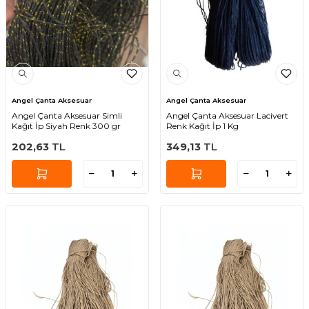
Angel Çanta Aksesuar
Angel Çanta Aksesuar
Angel Çanta Aksesuar Simli
Angel Çanta Aksesuar Lacivert
Kağıt İp Siyah Renk 300 gr
Renk Kağıt İp 1 Kg
202,63
TL
349,13
TL