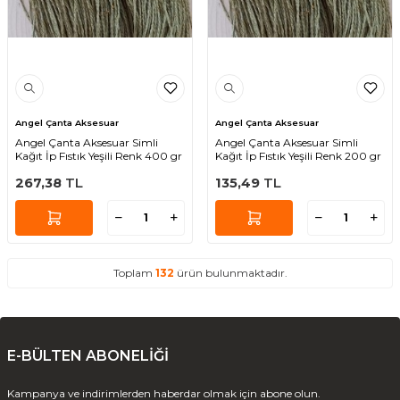
Angel Çanta Aksesuar
Angel Çanta Aksesuar
Angel Çanta Aksesuar Simli
Angel Çanta Aksesuar Simli
Kağıt İp Fıstık Yeşili Renk 400 gr
Kağıt İp Fıstık Yeşili Renk 200 gr
267,38
TL
135,49
TL
Toplam
132
ürün bulunmaktadır.
E-BÜLTEN ABONELİĞİ
Kampanya ve indirimlerden haberdar olmak için abone olun.