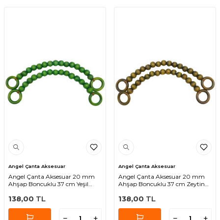
Angel Çanta Aksesuar
Angel Çanta Aksesuar
Angel Çanta Aksesuar 20 mm
Angel Çanta Aksesuar 20 mm
Ahşap Boncuklu 37 cm Yeşil
Ahşap Boncuklu 37 cm Zeytin
Renk Çanta Sapı
Yeşili Renk Çanta Sapı
138,00
TL
138,00
TL