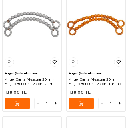
Angel Çanta Aksesuar
Angel Çanta Aksesuar
Angel Çanta Aksesuar 20 mm
Angel Çanta Aksesuar 20 mm
Ahşap Boncuklu 37 cm Gümüş
Ahşap Boncuklu 37 cm Turuncu
Renk Çanta Sapı
Renk Çanta Sapı
138,00
TL
138,00
TL