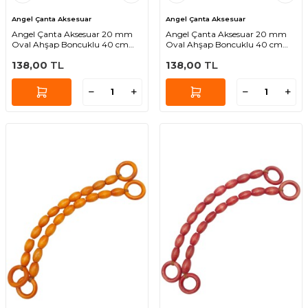
Angel Çanta Aksesuar
Angel Çanta Aksesuar
Angel Çanta Aksesuar 20 mm
Angel Çanta Aksesuar 20 mm
Oval Ahşap Boncuklu 40 cm
Oval Ahşap Boncuklu 40 cm
Taba Renk Çanta Sapı
Gümüş Renk Çanta Sapı
138,00
TL
138,00
TL