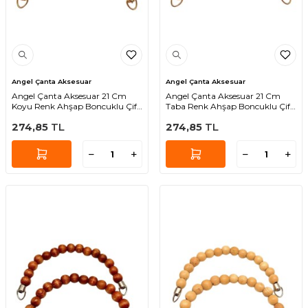
Angel Çanta Aksesuar
Angel Çanta Aksesuar
Angel Çanta Aksesuar 21 Cm
Angel Çanta Aksesuar 21 Cm
Koyu Renk Ahşap Boncuklu Çift
Taba Renk Ahşap Boncuklu Çift
Çanta Sapı (Light Gold Metalli)
Çanta Sapı (Light Gold Metalli)
274,85
TL
274,85
TL