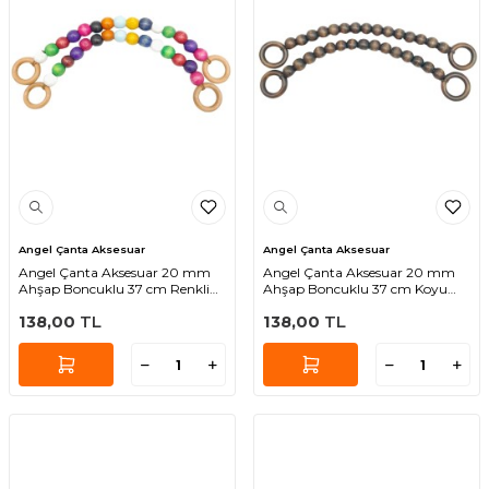
Angel Çanta Aksesuar
Angel Çanta Aksesuar
Angel Çanta Aksesuar 20 mm
Angel Çanta Aksesuar 20 mm
Ahşap Boncuklu 37 cm Renkli
Ahşap Boncuklu 37 cm Koyu
Çanta Sapı
Ahşap Renk Çanta Sapı
138,00
TL
138,00
TL