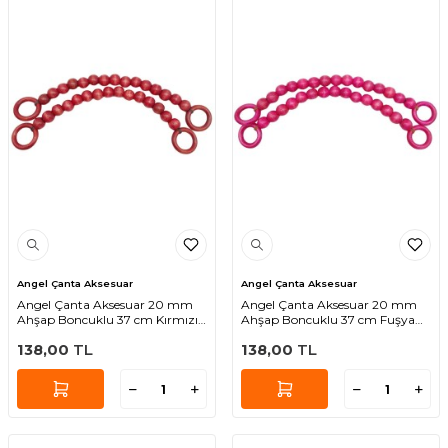
Angel Çanta Aksesuar
Angel Çanta Aksesuar
Angel Çanta Aksesuar 20 mm
Angel Çanta Aksesuar 20 mm
Ahşap Boncuklu 37 cm Kırmızı
Ahşap Boncuklu 37 cm Fuşya
Renk Çanta Sapı
Renk Çanta Sapı
138,00
TL
138,00
TL