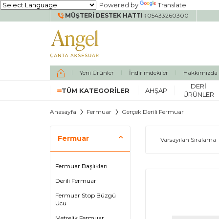
Powered by
Translate
MÜŞTERI DESTEK HATTI :
05433260300
Yeni Ürünler
İndirimdekiler
Hakkımızda
DERI
TÜM KATEGORILER
AHŞAP
ÜRÜNLER
Anasayfa
Fermuar
Gerçek Derili Fermuar
Fermuar
Fermuar Başlıkları
Derili Fermuar
Fermuar Stop Büzgü
Ucu
Metrelik Fermuar