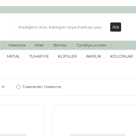
Ara
Makrome
Kitler
Bambu
Tuhafiye ürünleri
METAL
TUHAFIYE
KLIPSLER
AKRILIK
KOLONLAR
Tükenenleri Gösterme