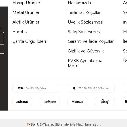
Ahşap Ürünler
Hakkımızda
A
Metal Ürünler
Teslimat Koşulları
Ye
Akrilik Ürünler
Üyelik Sözleşmesi
İn
.
Bambu
Satış Sözleşmesi
M
Çanta Örgü İpleri
Garanti ve İade Koşulları
İl
Gizlilik ve Güvenlik
S
KVKK Aydınlatma
Üy
Metni
T
-Soft
E-Ticaret
Sistemleriyle Hazırlanmıştır.