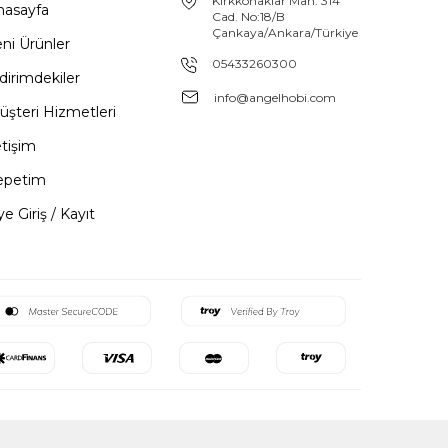
Kırkkonaklar Mah. 314
nasayfa
Cad. No:18/B
Çankaya/Ankara/Türkiye
ni Ürünler
05433260300
dirimdekiler
info@angelhobi.com
üşteri Hizmetleri
etişim
epetim
e Giriş / Kayıt