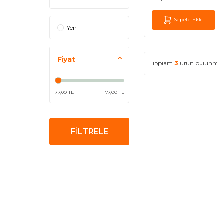
Sepete Ekle
Yeni
Fiyat
Toplam
3
ürün bulunm
77,00 TL
77,00 TL
FİLTRELE