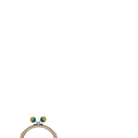
Keşfet
ünler
İndirimli ürünler