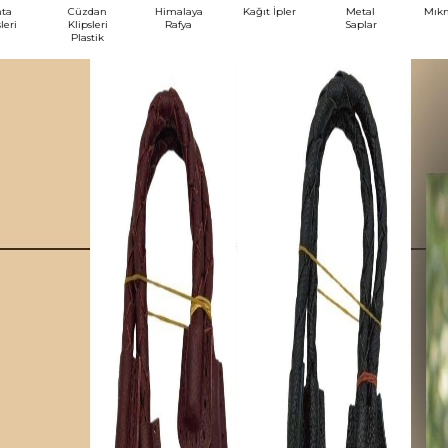
ta
Cüzdan
Himalaya
Kağıt İpler
Metal
Mıkn
leri
Klipsleri
Rafya
Saplar
Plastik