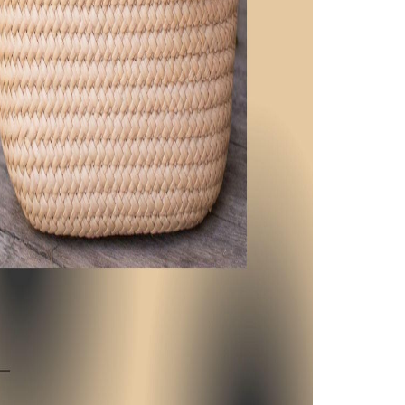
Keşfet
GİZLİ BURSLAR
Keşfet