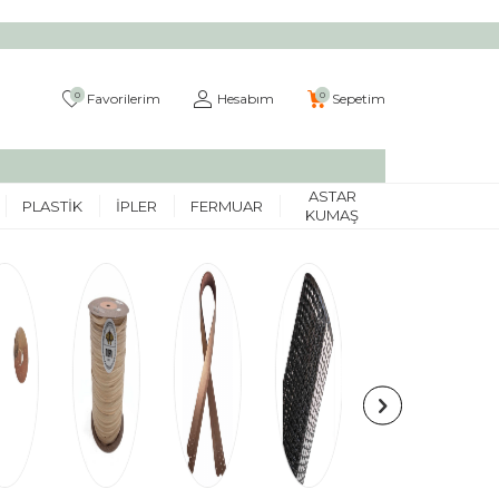
0
0
Favorilerim
Hesabım
Sepetim
ASTAR
PLASTIK
İPLER
FERMUAR
KUMAŞ