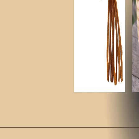
SUNİ DERİ
Keşfet
ÜRÜNLER
KAMPANYALI ÜRÜNLER
Keşfet