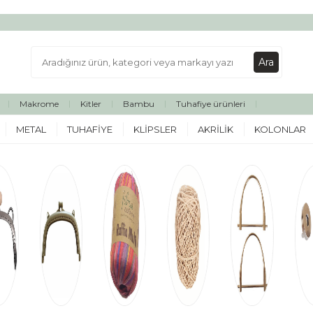
Ara
Makrome
Kitler
Bambu
Tuhafiye ürünleri
METAL
TUHAFIYE
KLIPSLER
AKRILIK
KOLONLAR