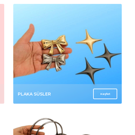
MİLANO RAFYALAR
Keşfet
SİZİN İÇİN SEÇTİKLERİMİZ
Görüntülenenler
İlginizi Çekebilecek ürünler
Yeni Ür