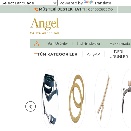
Powered by
Translate
MÜŞTERI DESTEK HATTI :
05433260300
Yeni Ürünler
İndirimdekiler
Hakkımızda
DERI
TÜM KATEGORILER
AHŞAP
ÜRÜNLER