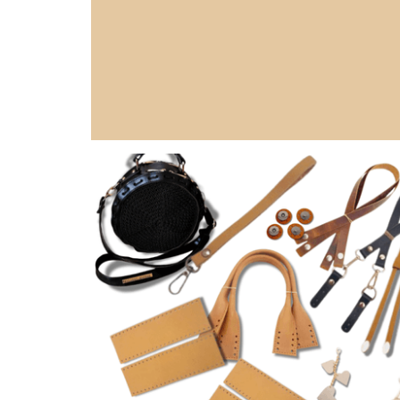
METAL HALKA ÇEŞİTLERİ
Keşfet