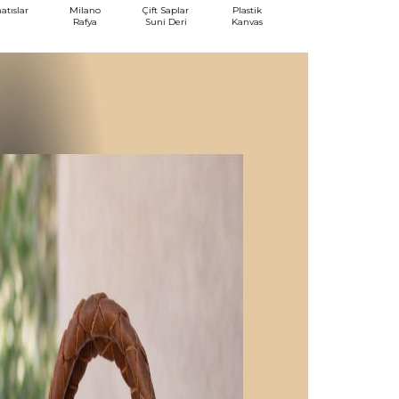
atıslar
Milano
Çift Saplar
Plastik
Tığ
Rafya
Suni Deri
Kanvas