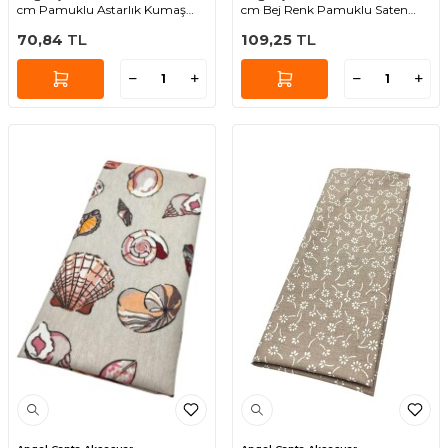
cm Pamuklu Astarlık Kumaş
cm Bej Renk Pamuklu Saten
Hardal Sarı
Astarlık Kumaş
70,84
TL
109,25
TL