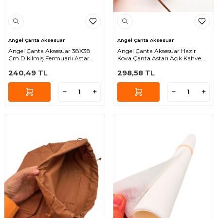
Angel Çanta Aksesuar
Angel Çanta Aksesuar
Angel Çanta Aksesuar 38X38
Angel Çanta Aksesuar Hazır
Cm Dikilmiş Fermuarlı Astar
Kova Çanta Astarı Açık Kahve
Açık Kahve Renk
Renk
240,49
TL
298,58
TL