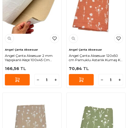
Angel Çanta Aksesuar
Angel Çanta Aksesuar
Angel Çanta Aksesuar 2 mm
Angel Çanta Aksesuar 120x50
Yapışkanlı Keçe 100x45 Cm
cm Pamuklu Astarlık Kumaş Kır
Sütlü Kahve
Çiçeği Desenli Taba
166,56
TL
70,84
TL