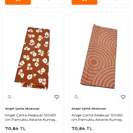
Angel Çanta Aksesuar
Angel Çanta Aksesuar
Angel Çanta Aksesuar 120x50
Angel Çanta Aksesuar 120x50
cm Pamuklu Astarlık Kumaş
cm Pamuklu Astarlık Kumaş
Taba Çiçek Desenli
Taba Daire Desenli
70,84
TL
70,84
TL