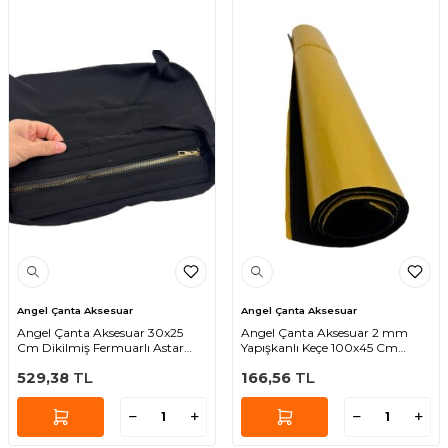
Angel Çanta Aksesuar
Angel Çanta Aksesuar
Angel Çanta Aksesuar 30x25
Angel Çanta Aksesuar 2 mm
Cm Dikilmiş Fermuarlı Astar
Yapışkanlı Keçe 100x45 Cm
Siyah Renk
Siyah
529,38
TL
166,56
TL