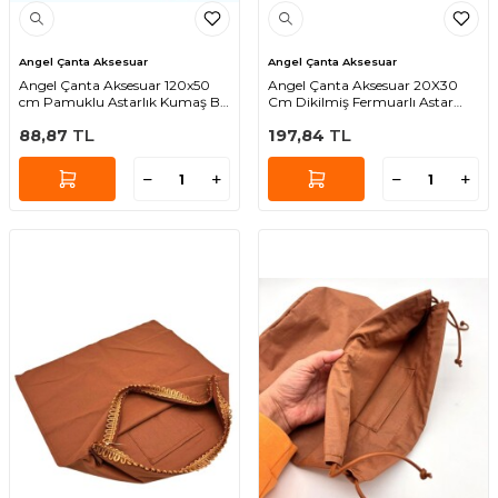
Angel Çanta Aksesuar
Angel Çanta Aksesuar
Angel Çanta Aksesuar 120x50
Angel Çanta Aksesuar 20X30
cm Pamuklu Astarlık Kumaş Bej
Cm Dikilmiş Fermuarlı Astar
ve 30 cm Bej Renk Fermuar
Açık Kahve Renk
88,87
TL
197,84
TL