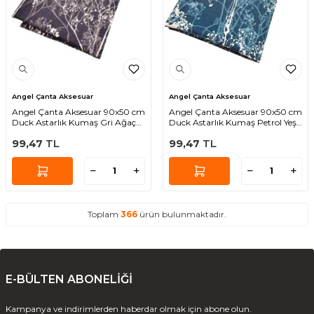
Angel Çanta Aksesuar
Angel Çanta Aksesuar
Angel Çanta Aksesuar 90x50 cm
Angel Çanta Aksesuar 90x50 cm
Duck Astarlık Kumaş Gri Ağaç
Duck Astarlık Kumaş Petrol Yeşil
Desen
Ağaç Desen
99,47
TL
99,47
TL
Toplam
366
ürün bulunmaktadır.
E-BÜLTEN ABONELİĞİ
Kampanya ve indirimlerden haberdar olmak için abone olun.