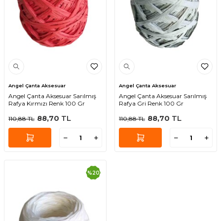
Angel Çanta Aksesuar
Angel Çanta Aksesuar
Angel Çanta Aksesuar Sarılmış
Angel Çanta Aksesuar Sarılmış
Rafya Kırmızı Renk 100 Gr
Rafya Gri Renk 100 Gr
88,70
TL
88,70
TL
110,88
TL
110,88
TL
%
20