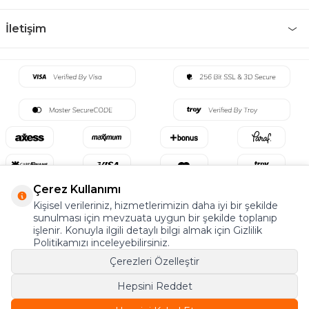
İletişim
Çerez Kullanımı
Kişisel verileriniz, hizmetlerimizin daha iyi bir şekilde
sunulması için mevzuata uygun bir şekilde toplanıp
©2022 Tüm Hakkı Saklıdır. v5 Tema19
işlenir. Konuyla ilgili detaylı bilgi almak için Gizlilik
Politikamızı inceleyebilirsiniz.
T
-Soft
E-Ticaret
Sistemleriyle Hazırlanmıştır.
Çerezleri Özelleştir
Hepsini Reddet