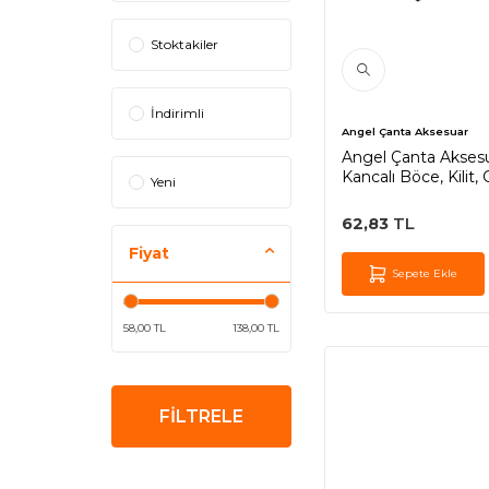
Stoktakiler
İndirimli
Angel Çanta Aksesuar
Angel Çanta Akses
Kancalı Böce, Kilit, 
Yeni
62,83
TL
Fiyat
Sepete Ekle
58,00 TL
138,00 TL
FİLTRELE