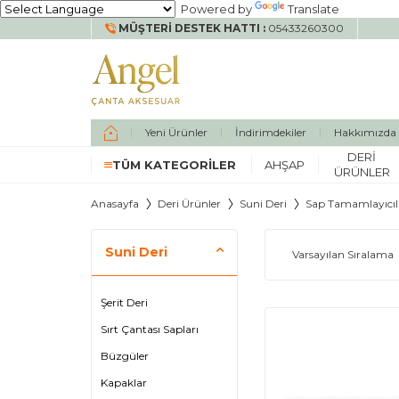
Powered by
Translate
MÜŞTERI DESTEK HATTI :
05433260300
Yeni Ürünler
İndirimdekiler
Hakkımızda
DERI
TÜM KATEGORILER
AHŞAP
ÜRÜNLER
Anasayfa
Deri Ürünler
Suni Deri
Sap Tamamlayıcıl
Suni Deri
Şerit Deri
Sırt Çantası Sapları
Büzgüler
Kapaklar