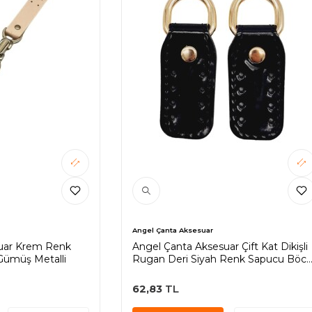
Angel Çanta Aksesuar
uar Krem Renk
Angel Çanta Aksesuar Çift Kat Dikişli
, Gümüş Metalli
Rugan Deri Siyah Renk Sapucu Böc
Light Gold Metalli
62,83
TL