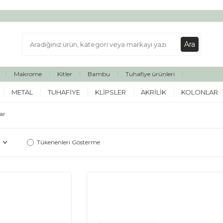
Ara
Makrome
Kitler
Bambu
Tuhafiye ürünleri
METAL
TUHAFIYE
KLIPSLER
AKRILIK
KOLONLAR
ar
Tükenenleri Gösterme