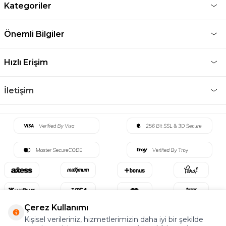
Kategoriler
Önemli Bilgiler
Hızlı Erişim
İletişim
Çerez Kullanımı
Kişisel verileriniz, hizmetlerimizin daha iyi bir şekilde