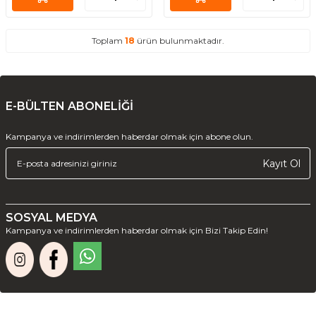
Toplam
18
ürün bulunmaktadır.
E-BÜLTEN ABONELİĞİ
Kampanya ve indirimlerden haberdar olmak için abone olun.
Kayıt Ol
SOSYAL MEDYA
Kampanya ve indirimlerden haberdar olmak için Bizi Takip Edin!