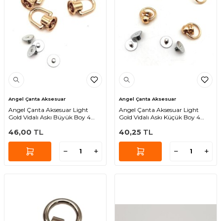
Angel Çanta Aksesuar
Angel Çanta Aksesuar
Angel Çanta Aksesuar Light
Angel Çanta Aksesuar Light
Gold Vidalı Askı Büyük Boy 4
Gold Vidalı Askı Küçük Boy 4
Adet
Adet
46,00
TL
40,25
TL