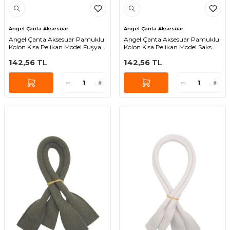
Angel Çanta Aksesuar
Angel Çanta Aksesuar
Angel Çanta Aksesuar Pamuklu
Angel Çanta Aksesuar Pamuklu
Kolon Kısa Pelikan Model Fuşya
Kolon Kısa Pelikan Model Saks
Renk Çanta Sapı
Mavi Renk Çanta Sapı
142,56
TL
142,56
TL