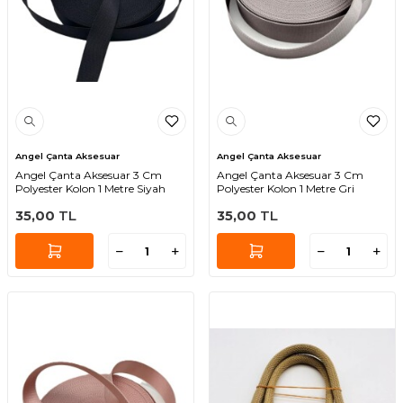
Angel Çanta Aksesuar
Angel Çanta Aksesuar
Angel Çanta Aksesuar 3 Cm
Angel Çanta Aksesuar 3 Cm
Polyester Kolon 1 Metre Siyah
Polyester Kolon 1 Metre Gri
35,00
TL
35,00
TL