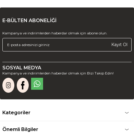
E-BÜLTEN ABONELİĞİ
Kampanya ve indirimlerden haberdar olmak için abone olun.
Kayıt Ol
SOSYAL MEDYA
Kampanya ve indirimlerden haberdar olmak için Bizi Takip Edin!
Kategoriler
Önemli Bilgiler