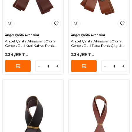
Angel Çanta Aksesuar
Angel Çanta Aksesuar
Angel Çanta Aksesuar 30 cm
Angel Çanta Aksesuar 30 cm
Gerçek Deri Kızıl Kahve Renk
Gerçek Deri Taba Renk Çıtçıtlı
Çıtçıtlı Sap Gümüş Metalli
Sap Antik Metalli
234,99
TL
234,99
TL