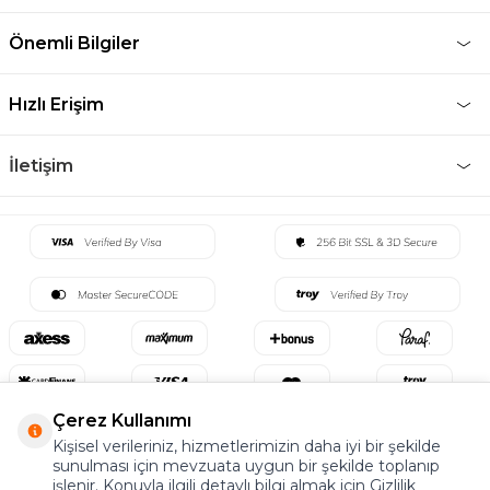
Önemli Bilgiler
Hızlı Erişim
İletişim
Çerez Kullanımı
Kişisel verileriniz, hizmetlerimizin daha iyi bir şekilde
sunulması için mevzuata uygun bir şekilde toplanıp
©2022 Tüm Hakkı Saklıdır. v5 Tema19
işlenir. Konuyla ilgili detaylı bilgi almak için Gizlilik