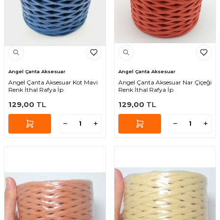
Angel Çanta Aksesuar
Angel Çanta Aksesuar
Angel Çanta Aksesuar Kot Mavi
Angel Çanta Aksesuar Nar Çiçeği
Renk İthal Rafya İp
Renk İthal Rafya İp
129,00
TL
129,00
TL