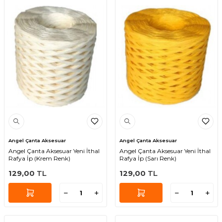
Angel Çanta Aksesuar
Angel Çanta Aksesuar
Angel Çanta Aksesuar Yeni İthal
Angel Çanta Aksesuar Yeni İthal
Rafya İp (Krem Renk)
Rafya İp (Sarı Renk)
129,00
TL
129,00
TL