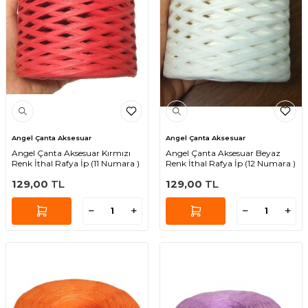
Angel Çanta Aksesuar
Angel Çanta Aksesuar
Angel Çanta Aksesuar Kırmızı
Angel Çanta Aksesuar Beyaz
Renk İthal Rafya İp (11 Numara )
Renk İthal Rafya İp (12 Numara )
129,00
TL
129,00
TL