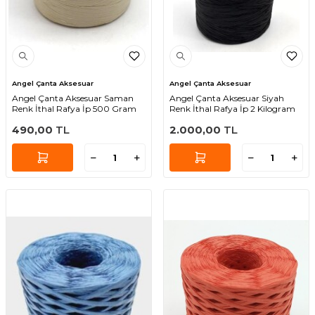
Angel Çanta Aksesuar
Angel Çanta Aksesuar
Angel Çanta Aksesuar Saman
Angel Çanta Aksesuar Siyah
Renk İthal Rafya İp 500 Gram
Renk İthal Rafya İp 2 Kilogram
490,00
TL
2.000,00
TL