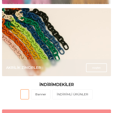
AKRİLİK ZİNCİRLER
Keşfet
İNDİRİMDEKİLER
Banner
İNDİRİMLİ ÜRÜNLER