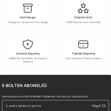
HER
İHTİYACINIZA
UYGUN
Hızlı Kargo
Orijinal Ürün
HOBİ ÜRÜNLERİ
Türkiyenin heryerine Hızlı Kargo
%100 Orijinal Ürün Garantisi
Keşfet
Güvenli Alışveriş
Taksitli Alışveriş
256Bit SSL Sertifikası ile Güvenli
Tüm Kartlara 9 Taksit İmkanı
Alışveriş
E-BÜLTEN ABONELİĞİ
Kampanya ve indirimlerden haberdar olmak için abone olun.
Kayıt Ol