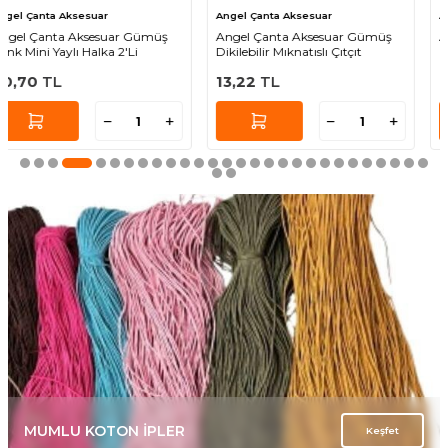
Angel Çanta Aksesuar
Angel Çanta Aksesuar
Angel Çanta Aksesuar Gümüş
Angel Çanta Aksesuar Light
Dikilebilir Mıknatıslı Çıtçıt
Gold Dikilebilir Mıknatıslı Çıtçıt 1
Adet
13,22
TL
13,22
TL
MUMLU KOTON İPLER
Keşfet