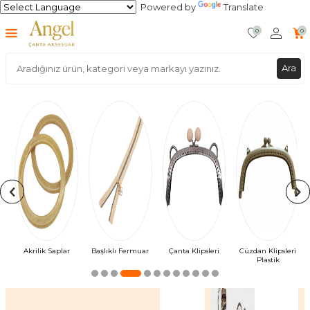
Powered by
Translate
0
0
Ara
plar
Başlıklı Fermuar
Çanta Klipsleri
Cüzdan Klipsleri
Himalaya Rafy
Plastik