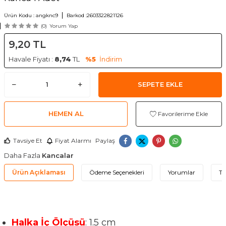
Ürün Kodu :
angknc9
Barkod :
2603322821126
(0)
Yorum Yap
9,20
TL
Havale Fiyatı :
8,74
TL
%5
İndirim
SEPETE EKLE
HEMEN AL
Favorilerime Ekle
Tavsiye Et
Fiyat Alarmı
Paylaş
Daha Fazla
Kancalar
Ürün Açıklaması
Ödeme Seçenekleri
Yorumlar
Ta
Halka İç Ölçüsü
: 1.5 cm