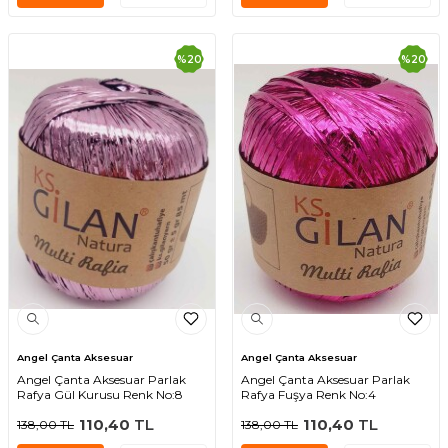
%
20
%
20
Angel Çanta Aksesuar
Angel Çanta Aksesuar
Angel Çanta Aksesuar Parlak
Angel Çanta Aksesuar Parlak
Rafya Gül Kurusu Renk No:8
Rafya Fuşya Renk No:4
110,40
TL
110,40
TL
138,00
TL
138,00
TL