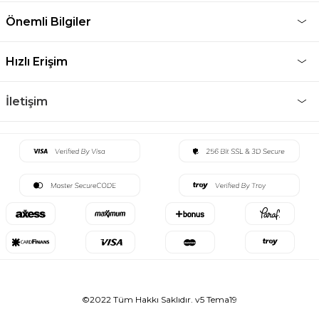
Önemli Bilgiler
Hızlı Erişim
İletişim
©2022 Tüm Hakkı Saklıdır. v5 Tema19