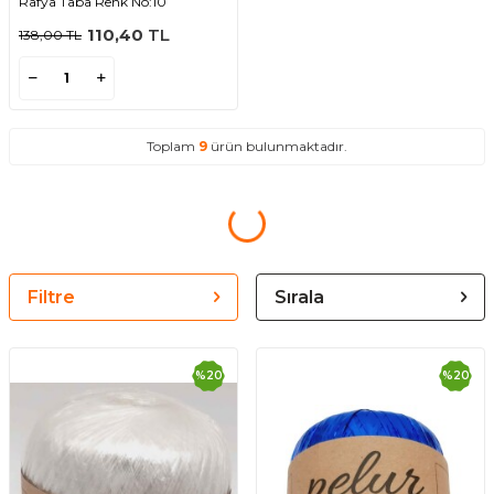
Rafya Taba Renk No:10
110,40
TL
138,00
TL
Toplam
9
ürün bulunmaktadır.
Filtre
Sırala
%
20
%
20