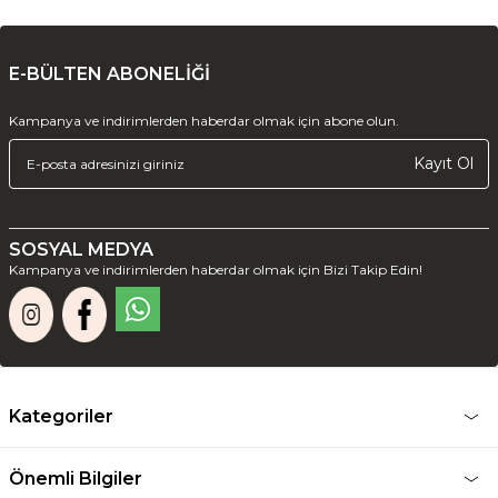
E-BÜLTEN ABONELİĞİ
Kampanya ve indirimlerden haberdar olmak için abone olun.
Kayıt Ol
SOSYAL MEDYA
Kampanya ve indirimlerden haberdar olmak için Bizi Takip Edin!
Kategoriler
Önemli Bilgiler