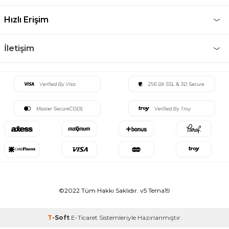
Hızlı Erişim
İletişim
©2022 Tüm Hakkı Saklıdır. v5 Tema19
T
-Soft
E-Ticaret
Sistemleriyle Hazırlanmıştır.