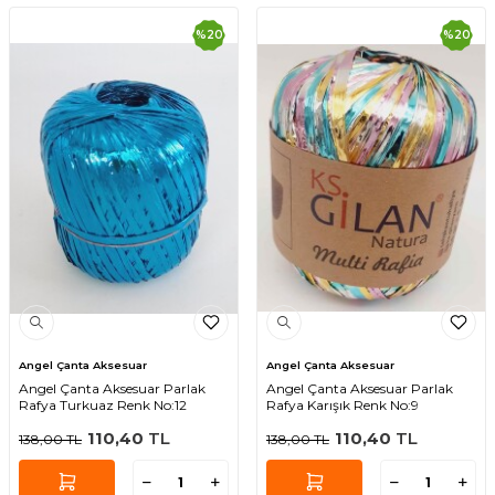
%
20
%
20
Angel Çanta Aksesuar
Angel Çanta Aksesuar
Angel Çanta Aksesuar Parlak
Angel Çanta Aksesuar Parlak
Rafya Turkuaz Renk No:12
Rafya Karışık Renk No:9
110,40
TL
110,40
TL
138,00
TL
138,00
TL