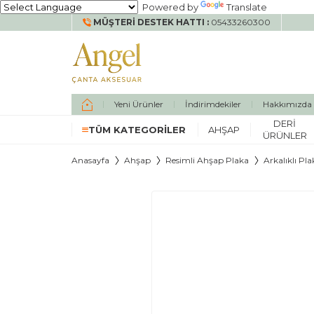
Powered by
Translate
MÜŞTERI DESTEK HATTI :
05433260300
Yeni Ürünler
İndirimdekiler
Hakkımızda
DERI
TÜM KATEGORILER
AHŞAP
ÜRÜNLER
Anasayfa
Ahşap
Resimli Ahşap Plaka
Arkalıklı Pla