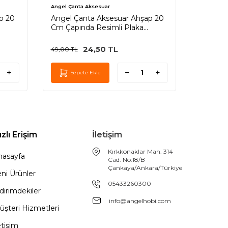
Angel Çanta Aksesuar
Angel Çan
p 20
Angel Çanta Aksesuar Ahşap 20
Angel Ç
Cm Çapında Resimli Plaka
Cm Çapı
Arkalıklı B Serisi No1
Arkalıkl
24,50
TL
49,00
TL
49,00
TL
Sepete Ekle
Sep
ızlı Erişim
İletişim
Kırkkonaklar Mah. 314
nasayfa
Cad. No:18/B
Çankaya/Ankara/Türkiye
ni Ürünler
05433260300
dirimdekiler
info@angelhobi.com
üşteri Hizmetleri
etişim