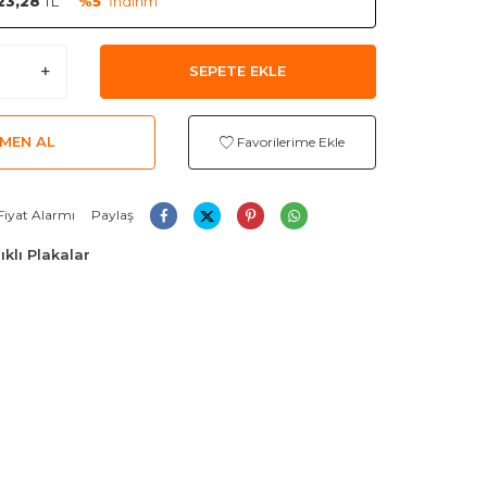
23,28
TL
%5
İndirim
SEPETE EKLE
MEN AL
Favorilerime Ekle
Fiyat Alarmı
Paylaş
ıklı Plakalar