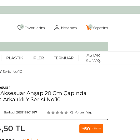
0
0
Favorilerim
Hesabım
Sepetim
ASTAR
PLASTIK
İPLER
FERMUAR
KUMAŞ
 Serisi No:10
esuar
 Aksesuar Ahşap 20 Cm Çapında
 Arkalıklı Y Serisi No:10
Barkod :
263212801987
(0)
Yorum Yap
4,50
TL
50
%
İndirim