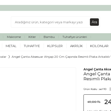
Ara
Makrome
Kitler
Bambu
Tuhafiye ürünleri
METAL
TUHAFIYE
KLIPSLER
AKRILIK
KOLONLAR
kalar
Angel Çanta Aksesuar Ahşap 20 Cm Çapında Resimli Plaka Arkalıklı Y
Angel Çanta Aks
Angel Çanta
Resimli Plaka
Ürün Kodu :
aeY10
2
49,00
TL