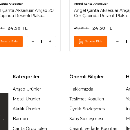
Çanta Aksesuar
Angel Çanta Aksesuar
l Çanta Aksesuar Ahşap 20
Angel Çanta Aksesuar Ahşa
apında Resimli Plaka
Cm Çapında Resimli Plaka
ıklı B Serisi No10
Arkalıklı B Serisi No4
24,50
TL
24,50
TL
TL
49,00
TL
Sepete Ekle
Sepete Ekle
Kategoriler
Önemli Bilgiler
H
Ahşap Ürünler
Hakkımızda
A
Metal Ürünler
Teslimat Koşulları
Ye
Akrilik Ürünler
Üyelik Sözleşmesi
İn
.
Bambu
Satış Sözleşmesi
M
Çanta Örgü İpleri
Garanti ve İade Koşulları
İl