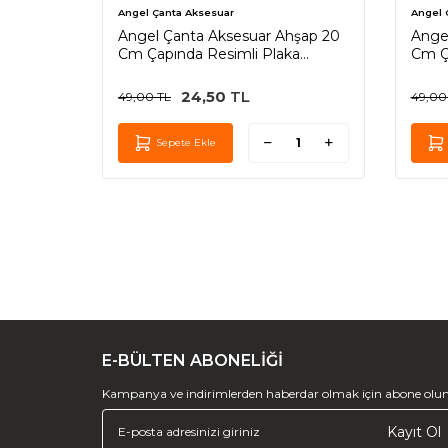
Angel Çanta Aksesuar
Angel 
hşap 20
Angel Çanta Aksesuar Ahşap 20
Ange
a
Cm Çapında Resimli Plaka
Cm Ç
Arkalıklı F Serisi No:3
Arkal
24,50
TL
49,00
TL
49,00
Sepete Ekle
E-BÜLTEN ABONELİĞİ
Kampanya ve indirimlerden haberdar olmak için abone olun
Kayıt Ol