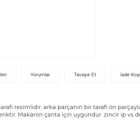
eri
Yorumlar
Tavsiye Et
İade Koşu
arafı resimlidir. arka parçanın bir tarafı ön parçay
nktir. Makaron çanta için uygundur. zincir ip vs d