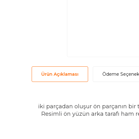
Ürün Açıklaması
Ödeme Seçenekl
iki parçadan oluşur ön parçanın bir t
Resimli ön yüzün arka tarafı ham re