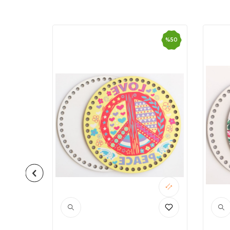
%
50
%
50