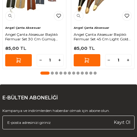
Angel Çanta Aksesuar
Angel Çanta Aksesuar
Angel Çanta Aksesuar Başlıklı
Angel Çanta Aksesuar Başlıklı
Fermuar Set 30 Cm Gümüş
Fermuar Set 45 Cm Light Gold
Metal 5 Adet (Haki ,Bej, Taba, Gri,
Metal 3 Adet (Bej, Taba, Siyah)
85,00
TL
85,00
TL
Vizon)
E-BÜLTEN ABONELİĞİ
Kampanya ve indirimlerden haberdar olmak için abone olun.
Kayıt Ol