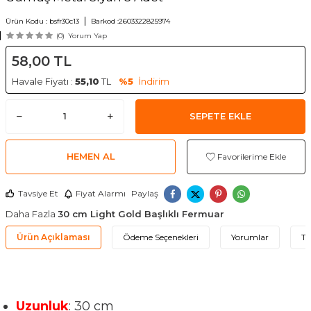
Ürün Kodu :
bsfr30c13
Barkod :
2603322825974
(0)
Yorum Yap
58,00
TL
Havale Fiyatı :
55,10
TL
%5
İndirim
SEPETE EKLE
HEMEN AL
Favorilerime Ekle
Tavsiye Et
Fiyat Alarmı
Paylaş
Daha Fazla
30 cm Light Gold Başlıklı Fermuar
Ürün Açıklaması
Ödeme Seçenekleri
Yorumlar
Ta
Uzunluk
: 30 cm