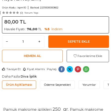
Ürün Kodu :
kpm10
Barkod :
2231000000852
(0)
Yorum Yap
80,00
TL
Havale Fiyatı :
76,00
TL
%5
İndirim
SEPETE EKLE
HEMEN AL
Favorilerime Ekle
Tavsiye Et
Fiyat Alarmı
Paylaş
Daha Fazla
Diva İplik
Ürün Açıklaması
Ödeme Seçenekleri
Yorumlar
Ta
250 gr.
Pamuk makrome iplikleri 
Pamuk makrome 