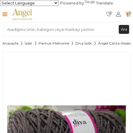
Powered by
Translate
0
0
Ara
Anasayfa
İpler
Pamuk Makrome
Diva İplik
Angel Çanta Aksesu