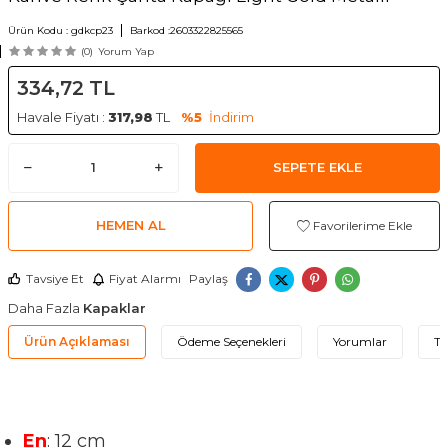
Ürün Kodu :
gdkcp23
Barkod :
2603322825565
(0)
Yorum Yap
334,72
TL
Havale Fiyatı :
317,98
TL
%5
İndirim
SEPETE EKLE
HEMEN AL
Favorilerime Ekle
Tavsiye Et
Fiyat Alarmı
Paylaş
Daha Fazla
Kapaklar
Ürün Açıklaması
Ödeme Seçenekleri
Yorumlar
Ta
En
: 12 cm