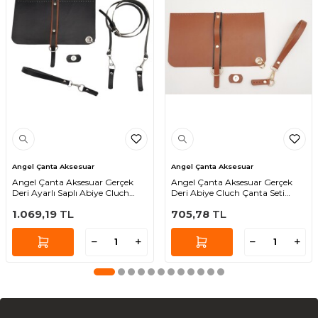
Angel Çanta Aksesuar
Angel Çanta Aksesuar
Angel Çanta Aksesuar Gerçek
Angel Çanta Aksesuar Gerçek
Deri Ayarlı Saplı Abiye Cluch
Deri Abiye Cluch Çanta Seti
Çanta Seti Siyah Renk Gümüş
Taba Renk Light Gold Metalli
1.069,19
TL
705,78
TL
Metalli