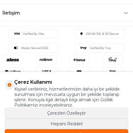
İletişim
Çerez Kullanımı
Kişisel verileriniz, hizmetlerimizin daha iyi bir şekilde
sunulması için mevzuata uygun bir şekilde toplanıp
©2022 Tüm Hakkı Saklıdır. v5 Tema19
işlenir. Konuyla ilgili detaylı bilgi almak için Gizlilik
Politikamızı inceleyebilirsiniz.
T
-Soft
E-Ticaret
Sistemleriyle Hazırlanmıştır.
Çerezleri Özelleştir
Hepsini Reddet