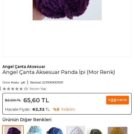
Angel Çanta Aksesuar
Angel Çanta Aksesuar Panda İpi (Mor Renk)
Ürün Kodu :
p6
Barkod :
2231000001031
(0)
Yorum Yap
65,60
TL
20
82,00
TL
%
İndirim
Havale Fiyatı :
62,32
TL
%5
İndirim
Ürünün Diğer Renkleri