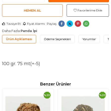
HEMEN AL
Favorilerime Ekle
Tavsiye Et
Fiyat Alarmı
Paylaş
Daha Fazla
Panda İpi
Ürün Açıklaması
Ödeme Seçenekleri
Yorumlar
Ta
100 gr. 75 mt(+-5)
Benzer Ürünler
%
20
%
20