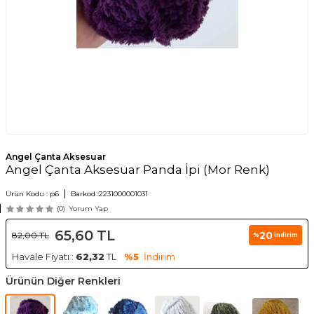
Angel Çanta Aksesuar
Angel Çanta Aksesuar Panda İpi (Mor Renk)
Ürün Kodu :
p6
Barkod :
2231000001031
(0)
Yorum Yap
65,60
TL
20
82,00
TL
%
İndirim
Havale Fiyatı :
62,32
TL
%5
İndirim
Ürünün Diğer Renkleri