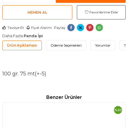
HEMEN AL
Favorilerime Ekle
Tavsiye Et
Fiyat Alarmı
Paylaş
Daha Fazla
Panda İpi
Ürün Açıklaması
Ödeme Seçenekleri
Yorumlar
Ta
100 gr. 75 mt(+-5)
Benzer Ürünler
%
20